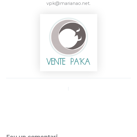
vpk@marianao.net.
ANTERIOR
SEGÜENT
Feu un comentari