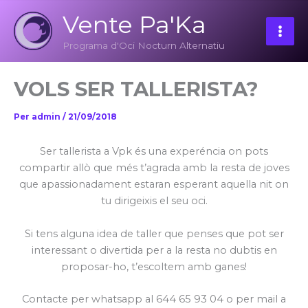
Vés
Mai
Vente Pa'Ka
al
Men
contingut
Programa d'Oci Nocturn Alternatiu
VOLS SER TALLERISTA?
Per
admin
/
21/09/2018
Ser tallerista a Vpk és una experéncia on pots
compartir allò que més t’agrada amb la resta de joves
que apassionadament estaran esperant aquella nit on
tu dirigeixis el seu oci.
Si tens alguna idea de taller que penses que pot ser
interessant o divertida per a la resta no dubtis en
proposar-ho, t’escoltem amb ganes!
Contacte per whatsapp al 644 65 93 04 o per mail a